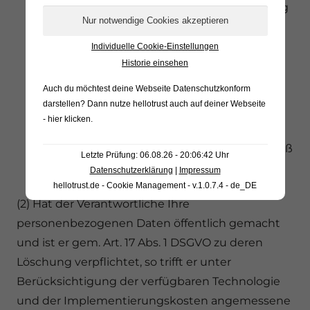
personenbezogenen Daten ist zur Erfüllung
einer rechtlichen Verpflichtung nach dem
Unionsrecht oder dem Recht der
Individuelle Cookie-Einstellungen
Historie einsehen
Mitgliedstaaten erforderlich, dem der
Verantwortliche unterliegt.
Auch du möchtest deine Webseite Datenschutzkonform
darstellen? Dann nutze
hellotrust auch auf deiner Webseite
Die Sie betreffenden personenbezogenen
- hier klicken
.
Daten wurden in Bezug auf angebotene
Dienste der Informationsgesellschaft gemäß
Letzte Prüfung: 06.08.26 - 20:06:42 Uhr
Art. 8 Abs. 1 DSGVO erhoben.
Datenschutzerklärung
|
Impressum
hellotrust.de - Cookie Management - v.1.0.7.4 - de_DE
(2) Hat der Verantwortliche Ihre
personenbezogenen Daten öffentlich gemacht
und ist er gem. Art. 17 Abs. 1 DSGVO zu deren
Löschung verpflichtet, so trifft er unter
Berücksichtigung der verfügbaren Technologie
und der Implementierungskosten angemessene